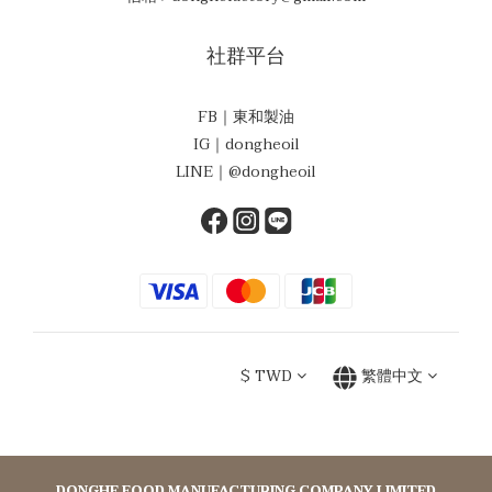
社群平台
FB｜東和製油
IG｜dongheoil
LINE｜@dongheoil
$
TWD
繁體中文
DONGHE FOOD MANUFACTURING COMPANY LIMITED