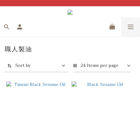
職人製油
Sort by
24 Items per page