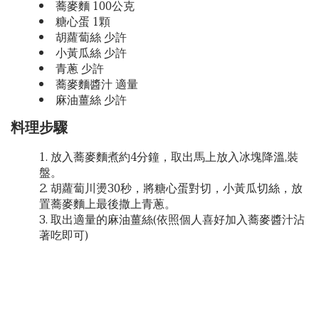
蕎麥麵 100公克
糖心蛋 1顆
胡蘿蔔絲 少許
小黃瓜絲 少許
青蔥 少許
蕎麥麵醬汁 適量
麻油薑絲 少許
料理步驟
放入蕎麥麵煮約4分鐘，取出馬上放入冰塊降溫,裝
盤。
胡蘿蔔川燙30秒，將糖心蛋對切，小黃瓜切絲，放
置蕎麥麵上最後撒上青蔥。
取出適量的麻油薑絲(依照個人喜好加入蕎麥醬汁沾
著吃即可)