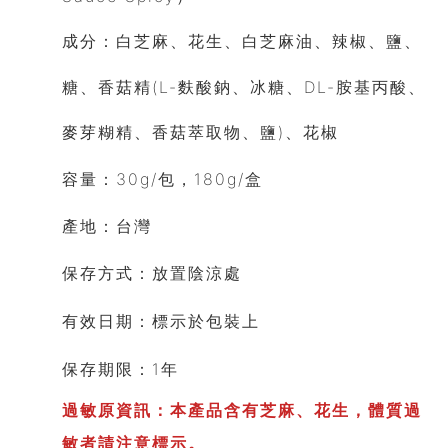
成分：
白芝麻、花生、白芝麻油、辣椒、鹽、
糖、
香菇
精(L-麩酸鈉、冰糖、DL-胺基丙酸、
麥芽糊精、香菇
萃取物、鹽)、花椒
容量
：30g/包，180g/盒
產地
：
台灣
保存方式
：
放置陰涼處
有效日期
：標示於包裝上
保存期限
：1年
過敏原資訊：
本產品含有芝麻、花生，體質過
敏者請注意標示。